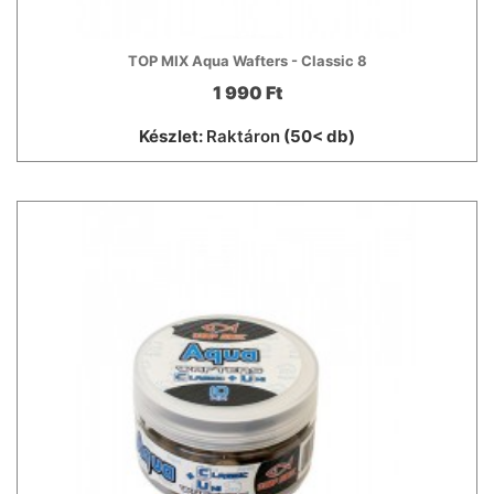
TOP MIX Aqua Wafters - Classic 8
1 990 Ft
Készlet:
Raktáron
(50< db)