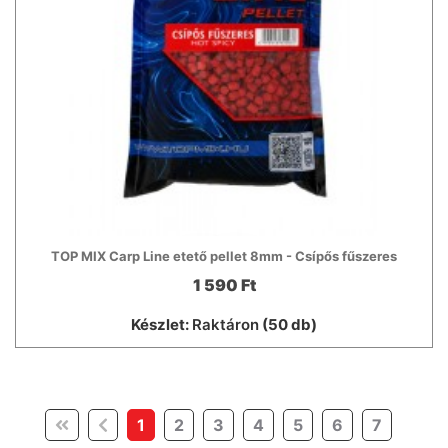
TOP MIX Carp Line etető pellet 8mm - Csípős fűszeres
1 590 Ft
Készlet:
Raktáron
(50 db)
(current)
1
2
3
4
5
6
7