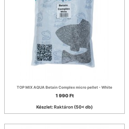
TOP MIX AQUA Betain Complex micro pellet - White
1 990 Ft
Készlet:
Raktáron
(50< db)