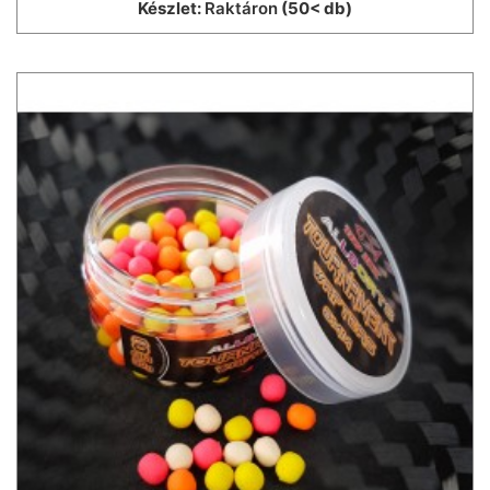
Készlet:
Raktáron
(50< db)