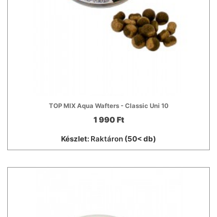
TOP MIX Aqua Wafters - Classic Uni 10
1 990 Ft
Készlet:
Raktáron
(50< db)