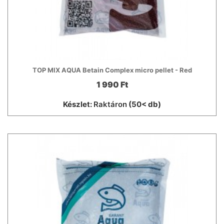
TOP MIX AQUA Betain Complex micro pellet - Red
1 990 Ft
Készlet:
Raktáron
(50< db)