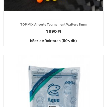
TOP MIX Allsorts Tournament Wafters 8mm
1 990 Ft
Készlet:
Raktáron
(50< db)