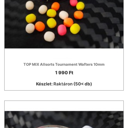
TOP MIX Allsorts Tournament Wafters 10mm
1 990 Ft
Készlet:
Raktáron
(50< db)