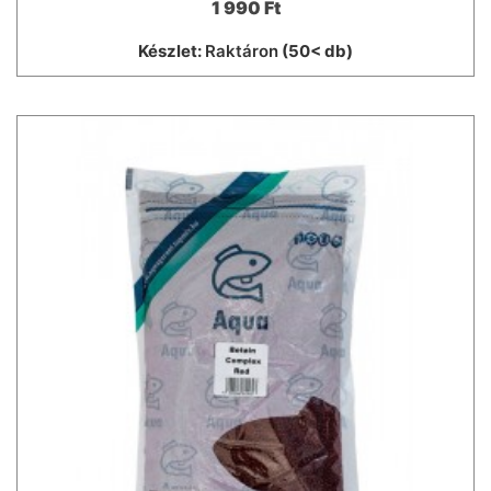
1 990 Ft
Készlet:
Raktáron
(50< db)