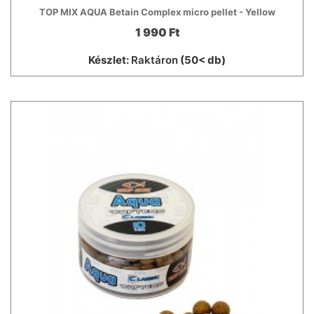
TOP MIX AQUA Betain Complex micro pellet - Yellow
1 990 Ft
Készlet:
Raktáron
(50< db)