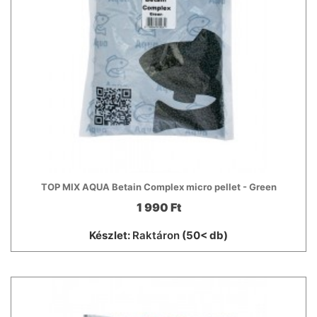
TOP MIX AQUA Betain Complex micro pellet - Green
1 990 Ft
Készlet:
Raktáron
(50< db)