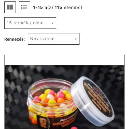
1-15
a(z)
115
elemből
15 termék / oldal
Név szerint
Rendezés: