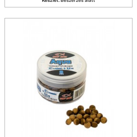
Készlet:
Beszerzés alatt