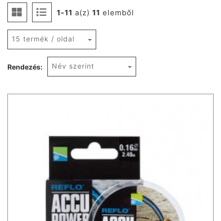
1-11
a(z)
11
elemből
15 termék / oldal
Név szerint
Rendezés: