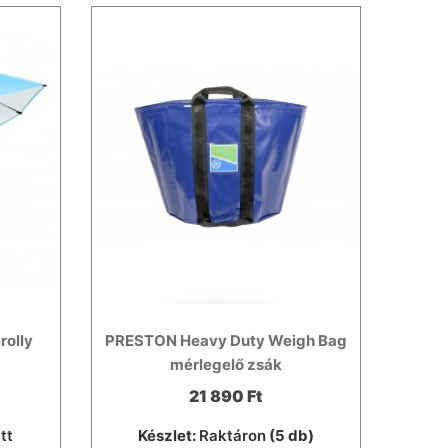
rolly
PRESTON Heavy Duty Weigh Bag
mérlegelő zsák
21 890 Ft
tt
Készlet:
Raktáron
(5 db)