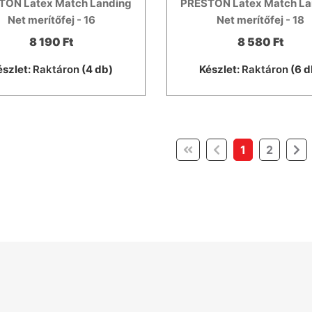
TON Latex Match Landing
PRESTON Latex Match La
Net merítőfej - 16
Net merítőfej - 18
8 190 Ft
8 580 Ft
észlet:
Raktáron
(4 db)
Készlet:
Raktáron
(6 d
(current)
1
2