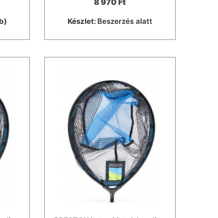
8 970 Ft
b)
Készlet:
Beszerzés alatt