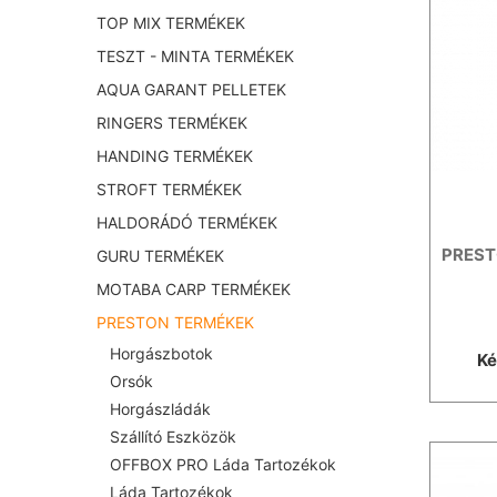
TOP MIX TERMÉKEK
TESZT - MINTA TERMÉKEK
AQUA GARANT PELLETEK
RINGERS TERMÉKEK
HANDING TERMÉKEK
STROFT TERMÉKEK
HALDORÁDÓ TERMÉKEK
PRESTO
GURU TERMÉKEK
MOTABA CARP TERMÉKEK
PRESTON TERMÉKEK
Horgászbotok
Ké
Orsók
Horgászládák
Szállító Eszközök
OFFBOX PRO Láda Tartozékok
Láda Tartozékok