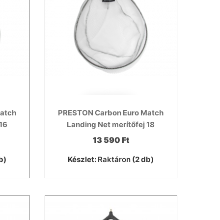
atch
PRESTON Carbon Euro Match
 16
Landing Net merítőfej 18
13 590 Ft
b)
Készlet:
Raktáron
(2 db)