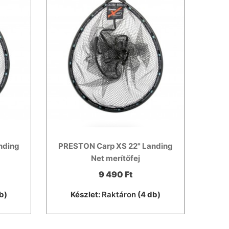
nding
PRESTON Carp XS 22" Landing
Net merítőfej
9 490 Ft
b)
Készlet:
Raktáron
(4 db)