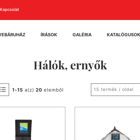
Kapcsolat
WEBÁRUHÁZ
ÍRÁSOK
GALÉRIA
KATALÓGUSO
Hálók, ernyők
15 termék / oldal
1-15
a(z)
20
elemből