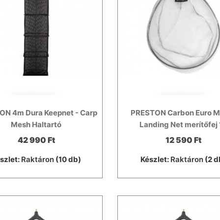
N 4m Dura Keepnet - Carp
PRESTON Carbon Euro M
Mesh Haltartó
Landing Net merítőfej
42 990 Ft
12 590 Ft
szlet:
Raktáron
(10 db)
Készlet:
Raktáron
(2 d