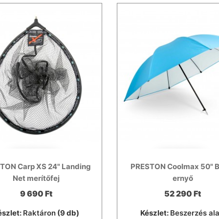
TON Carp XS 24" Landing
PRESTON Coolmax 50" B
Net merítőfej
ernyő
9 690 Ft
52 290 Ft
észlet:
Raktáron
(9 db)
Készlet:
Beszerzés ala