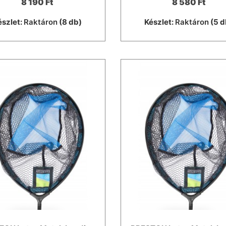
8 190 Ft
8 580 Ft
észlet:
Raktáron
(8 db)
Készlet:
Raktáron
(5 d