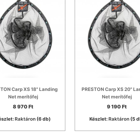
TON Carp XS 18" Landing
PRESTON Carp XS 20" La
Net merítőfej
Net merítőfej
8 970 Ft
9 190 Ft
észlet:
Raktáron
(6 db)
Készlet:
Raktáron
(5 d