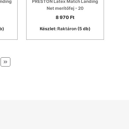
nding
PRESTON Latex Match Landing
Net merítőfej - 20
8 970 Ft
b)
Készlet:
Raktáron
(5 db)