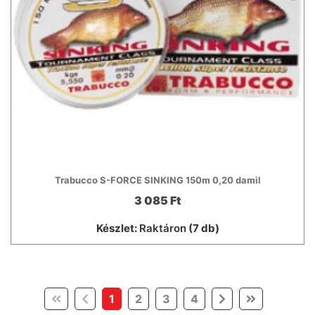
Trabucco S-FORCE SINKING 150m 0,20 damil
3 085 Ft
Készlet:
Raktáron
(7 db)
(current)
1
2
3
4