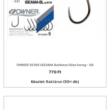
OWNER 50168 ISEAMA Barbless füles horog - 08
770 Ft
Készlet:
Raktáron
(50< db)