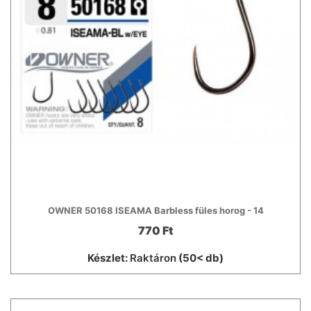
OWNER 50168 ISEAMA Barbless füles horog - 14
770 Ft
Készlet:
Raktáron
(50< db)