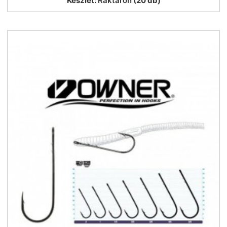
Készlet:
Raktáron
(20 db)