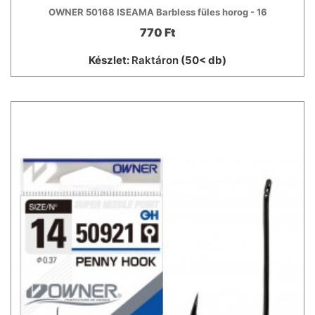
OWNER 50168 ISEAMA Barbless füles horog - 16
770 Ft
Készlet:
Raktáron
(50< db)