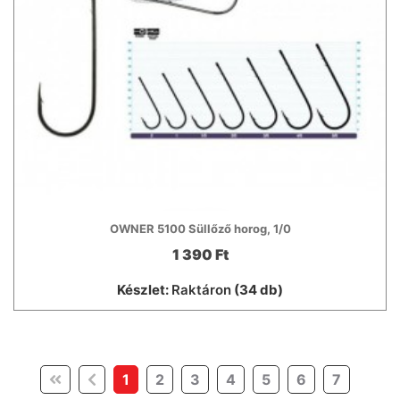
OWNER 5100 Süllőző horog, 1/0
1 390 Ft
Készlet:
Raktáron
(34 db)
(current)
1
2
3
4
5
6
7