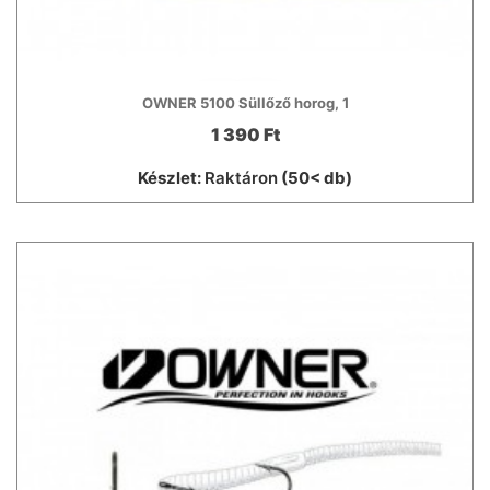
OWNER 5100 Süllőző horog, 1
1 390 Ft
Készlet:
Raktáron
(50< db)