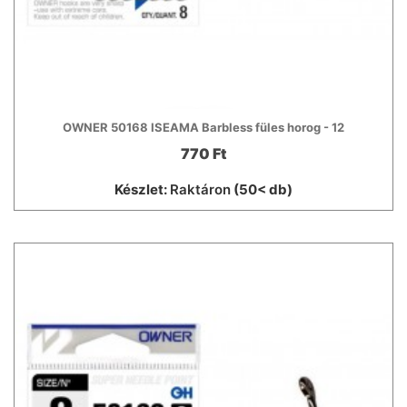
OWNER 50168 ISEAMA Barbless füles horog - 12
770 Ft
Készlet:
Raktáron
(50< db)