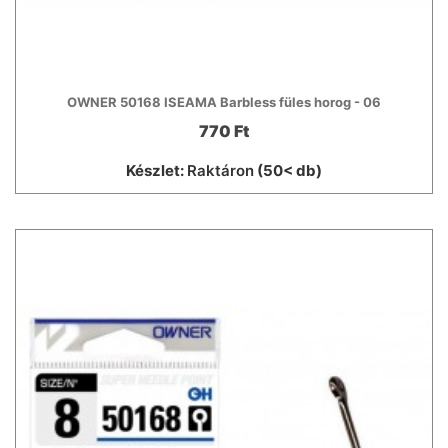
OWNER 50168 ISEAMA Barbless füles horog - 06
770 Ft
Készlet:
Raktáron
(50< db)