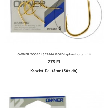
OWNER 50046 ISEAMA GOLD lapkás horog - 14
770 Ft
Készlet:
Raktáron
(50< db)