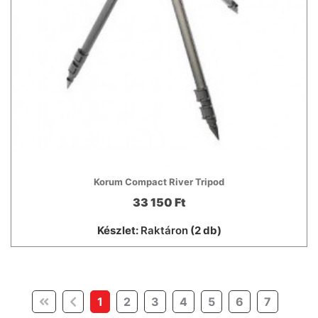
Korum Compact River Tripod
33 150 Ft
Készlet:
Raktáron
(2 db)
(current)
1
2
3
4
5
6
7