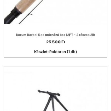
Korum Barbel Rod márnázó bot 12FT - 2 részes 2lb
25 500 Ft
Készlet:
Raktáron
(1 db)