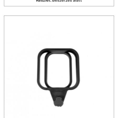
Készlet:
Beszerzés alatt