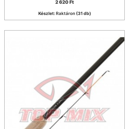
2 620 Ft
Készlet:
Raktáron
(31 db)