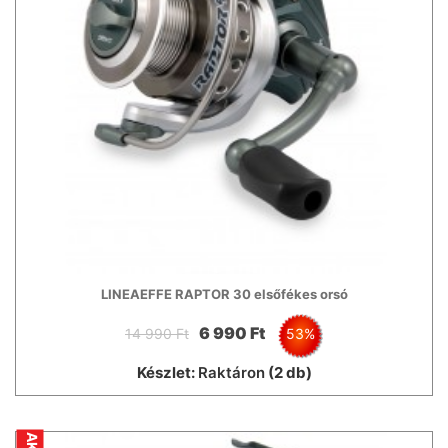
LINEAEFFE RAPTOR 30 elsőfékes orsó
6 990 Ft
14 990 Ft
53%
Készlet:
Raktáron
(2 db)