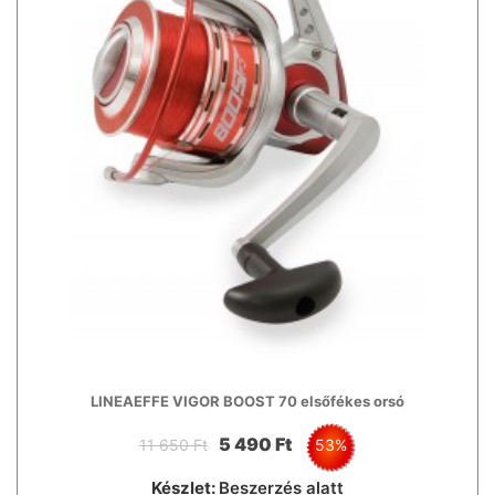
LINEAEFFE VIGOR BOOST 70 elsőfékes orsó
5 490 Ft
11 650 Ft
53%
Készlet:
Beszerzés alatt