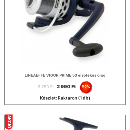
LINEAEFFE VIGOR PRIME 50 elsőfékes orsó
2 990 Ft
6 250 Ft
52%
Készlet:
Raktáron
(1 db)
AKCIÓ