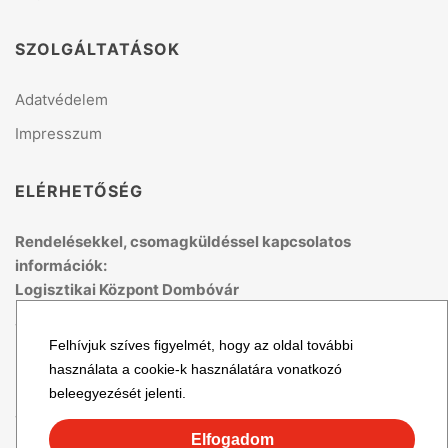
SZOLGÁLTATÁSOK
Adatvédelem
Impresszum
ELÉRHETŐSÉG
Rendelésekkel, csomagküldéssel kapcsolatos
információk:
Logisztikai Központ Dombóvár
Telefon: +36 70 679 41 53
Felhívjuk szíves figyelmét, hogy az oldal további
(H-P: 8:00 - 15:00)
használata a cookie-k használatára vonatkozó
Email: logisztika@topmix.hu
beleegyezését jelenti.
További cégadatok
Elfogadom