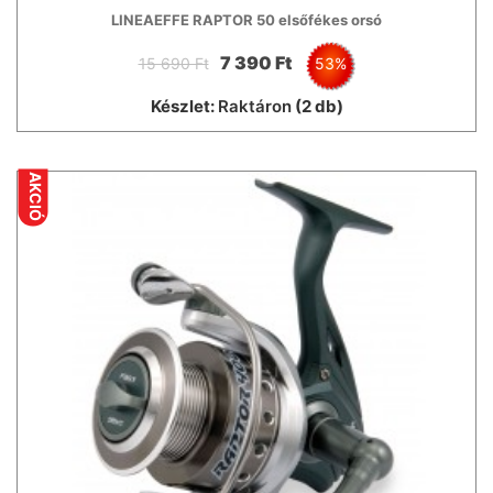
LINEAEFFE RAPTOR 50 elsőfékes orsó
7 390 Ft
15 690 Ft
53%
Készlet:
Raktáron
(2 db)
AKCIÓ