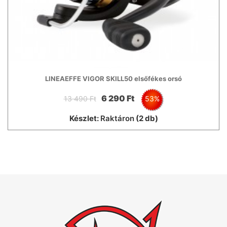
LINEAEFFE VIGOR SKILL50 elsőfékes orsó
6 290 Ft
13 490 Ft
53%
Készlet:
Raktáron
(2 db)