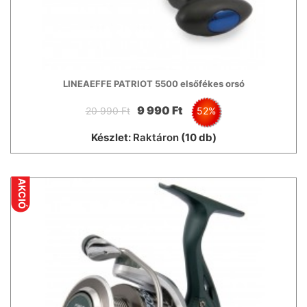
LINEAEFFE PATRIOT 5500 elsőfékes orsó
9 990 Ft
20 990 Ft
52%
Készlet:
Raktáron
(10 db)
AKCIÓ