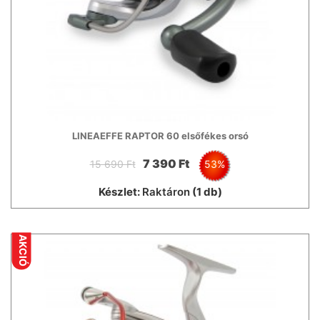
LINEAEFFE RAPTOR 60 elsőfékes orsó
7 390 Ft
15 690 Ft
53%
Készlet:
Raktáron
(1 db)
AKCIÓ