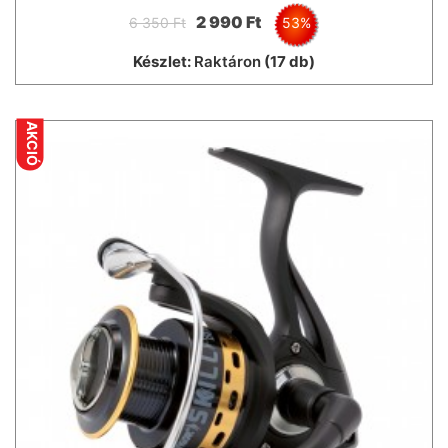
2 990 Ft
6 350 Ft
53%
Készlet:
Raktáron
(17 db)
AKCIÓ