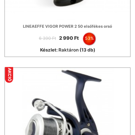
LINEAEFFE VIGOR POWER 2 50 elsőfékes orsó
2 990 Ft
6 390 Ft
53%
Készlet:
Raktáron
(13 db)
AKCIÓ