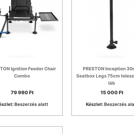
ON Ignition Feeder Chair
PRESTON Inception 3
Combo
Seatbox Legs 75cm teles
láb
79 990 Ft
15 000 Ft
észlet:
Beszerzés alatt
Készlet:
Beszerzés ala