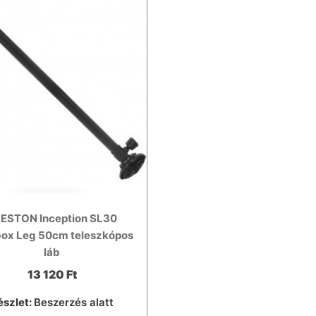
ESTON Inception SL30
ox Leg 50cm teleszkópos
láb
13 120 Ft
észlet:
Beszerzés alatt