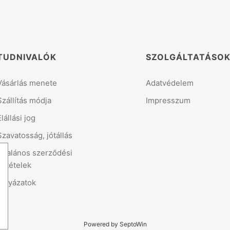
TUDNIVALÓK
SZOLGÁLTATÁSO
Vásárlás menete
Adatvédelem
Szállítás módja
Impresszum
Elállási jog
Szavatosság, jótállás
Általános szerződési
feltételek
Pályázatok
Powered by SeptoWin