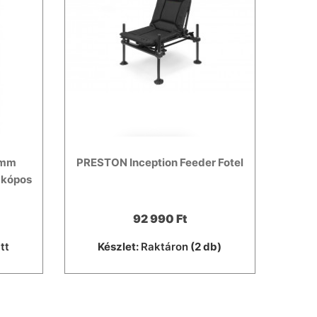
0mm
PRESTON Inception Feeder Fotel
zkópos
92 990 Ft
tt
Készlet:
Raktáron
(2 db)