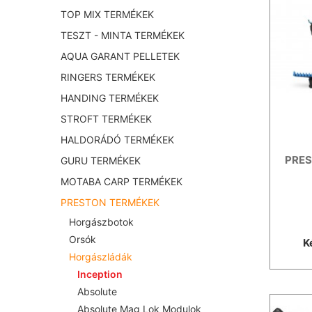
TOP MIX TERMÉKEK
TESZT - MINTA TERMÉKEK
AQUA GARANT PELLETEK
RINGERS TERMÉKEK
HANDING TERMÉKEK
STROFT TERMÉKEK
HALDORÁDÓ TERMÉKEK
PREST
GURU TERMÉKEK
MOTABA CARP TERMÉKEK
PRESTON TERMÉKEK
Horgászbotok
Orsók
K
Horgászládák
Inception
Absolute
Absolute Mag Lok Modulok