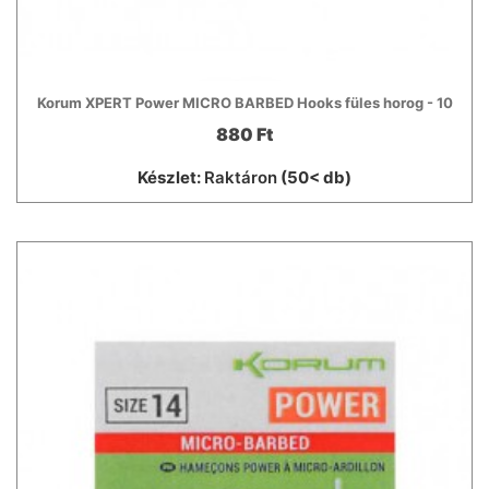
Korum XPERT Power MICRO BARBED Hooks füles horog - 10
880 Ft
Készlet:
Raktáron
(50< db)