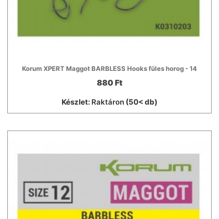
Korum XPERT Maggot BARBLESS Hooks füles horog - 14
880 Ft
Készlet:
Raktáron
(50< db)