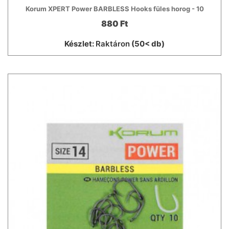
Korum XPERT Power BARBLESS Hooks füles horog - 10
880 Ft
Készlet:
Raktáron
(50< db)