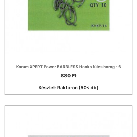
Korum XPERT Power BARBLESS Hooks füles horog - 6
880 Ft
Készlet:
Raktáron
(50< db)