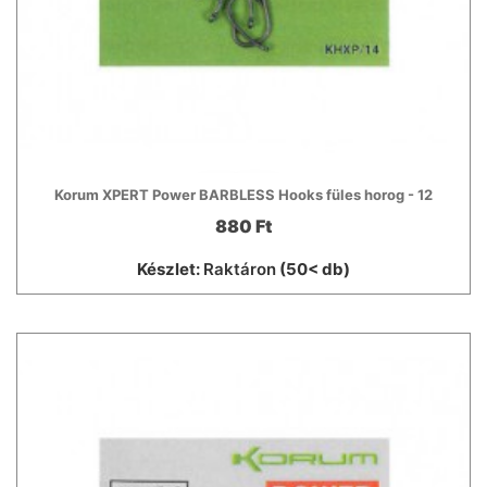
Korum XPERT Power BARBLESS Hooks füles horog - 12
880 Ft
Készlet:
Raktáron
(50< db)