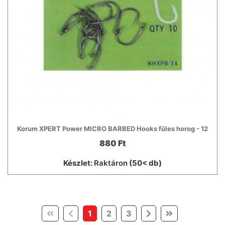
Korum XPERT Power MICRO BARBED Hooks füles horog - 12
880 Ft
Készlet:
Raktáron
(50< db)
(current)
1
2
3