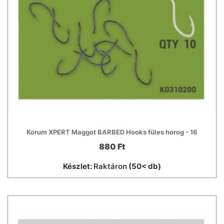
Korum XPERT Maggot BARBED Hooks füles horog - 16
880 Ft
Készlet:
Raktáron
(50< db)