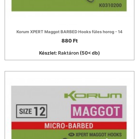
Korum XPERT Maggot BARBED Hooks füles horog - 14
880 Ft
Készlet:
Raktáron
(50< db)