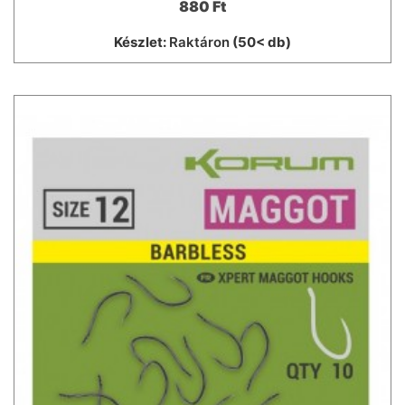
880 Ft
Készlet:
Raktáron
(50< db)