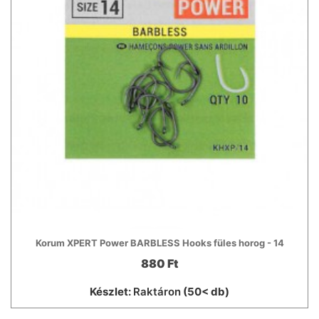
Korum XPERT Power BARBLESS Hooks füles horog - 14
880 Ft
Készlet:
Raktáron
(50< db)