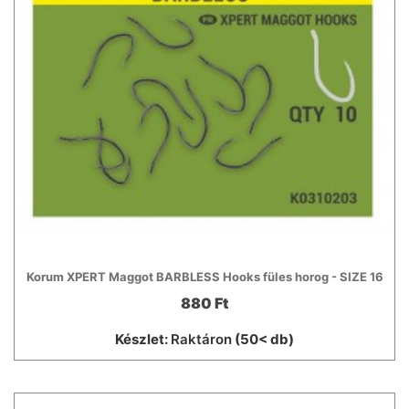
Korum XPERT Maggot BARBLESS Hooks füles horog - SIZE 16
880 Ft
Készlet:
Raktáron
(50< db)