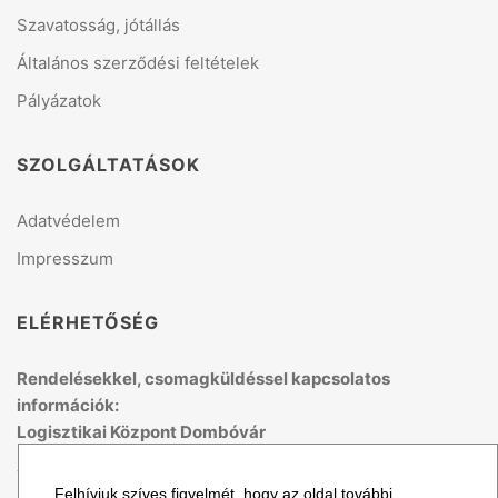
Szavatosság, jótállás
Általános szerződési feltételek
Pályázatok
SZOLGÁLTATÁSOK
Adatvédelem
Impresszum
ELÉRHETŐSÉG
Rendelésekkel, csomagküldéssel kapcsolatos
információk:
Logisztikai Központ Dombóvár
Telefon: +36 70 679 41 53
Felhívjuk szíves figyelmét, hogy az oldal további