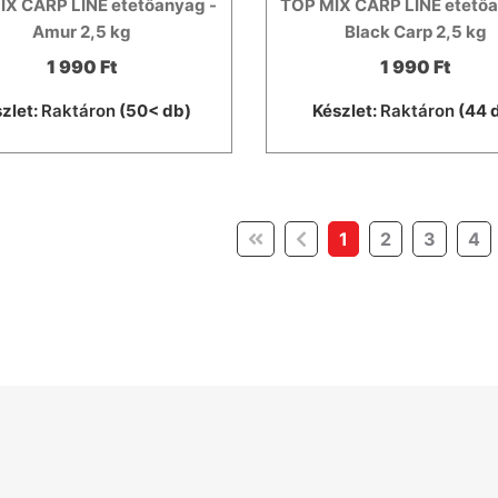
IX CARP LINE etetőanyag -
TOP MIX CARP LINE etetőa
Amur 2,5 kg
Black Carp 2,5 kg
1 990 Ft
1 990 Ft
zlet:
Raktáron
(50< db)
Készlet:
Raktáron
(44 
(current)
1
2
3
4