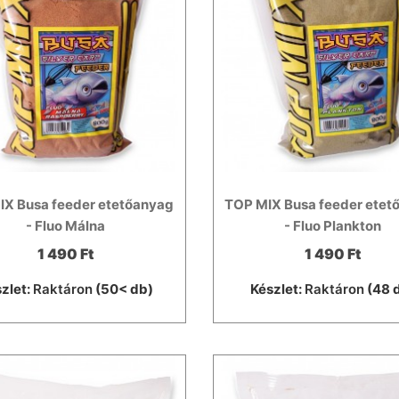
IX Busa feeder etetőanyag
TOP MIX Busa feeder etet
- Fluo Málna
- Fluo Plankton
1 490 Ft
1 490 Ft
zlet:
Raktáron
(50< db)
Készlet:
Raktáron
(48 