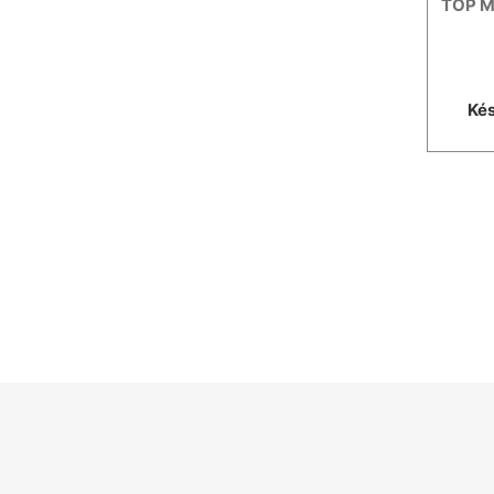
TOP M
Kés