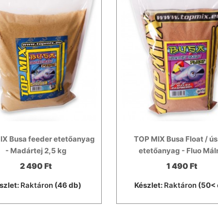
IX Busa feeder etetőanyag
TOP MIX Busa Float / ú
- Madártej 2,5 kg
etetőanyag - Fluo Mál
2 490 Ft
1 490 Ft
szlet:
Raktáron
(46 db)
Készlet:
Raktáron
(50< 