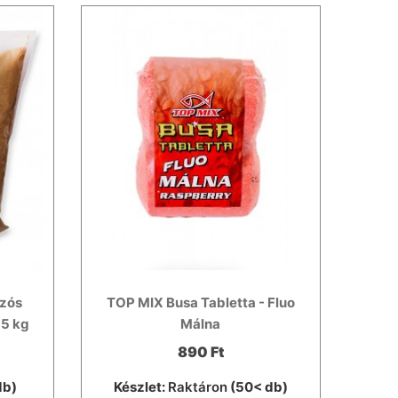
szós
TOP MIX Busa Tabletta - Fluo
,5 kg
Málna
890 Ft
db)
Készlet:
Raktáron
(50< db)