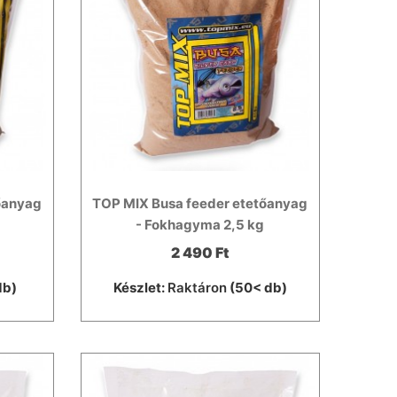
őanyag
TOP MIX Busa feeder etetőanyag
- Fokhagyma 2,5 kg
2 490 Ft
db)
Készlet:
Raktáron
(50< db)