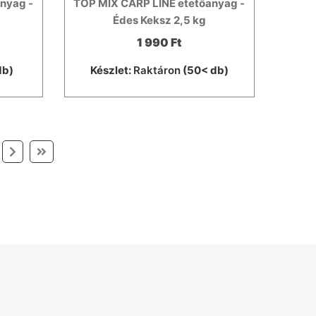
nyag -
TOP MIX CARP LINE etetőanyag -
Édes Keksz 2,5 kg
1 990 Ft
db)
Készlet:
Raktáron
(50< db)