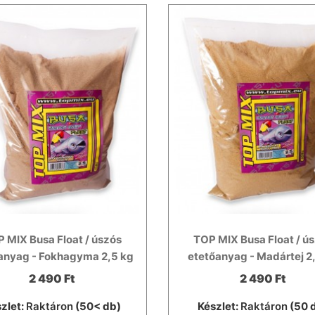
 MIX Busa Float / úszós
TOP MIX Busa Float / ú
anyag - Fokhagyma 2,5 kg
etetőanyag - Madártej 2
2 490 Ft
2 490 Ft
zlet:
Raktáron
(50< db)
Készlet:
Raktáron
(50 