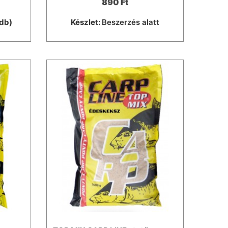
890 Ft
db)
Készlet:
Beszerzés alatt