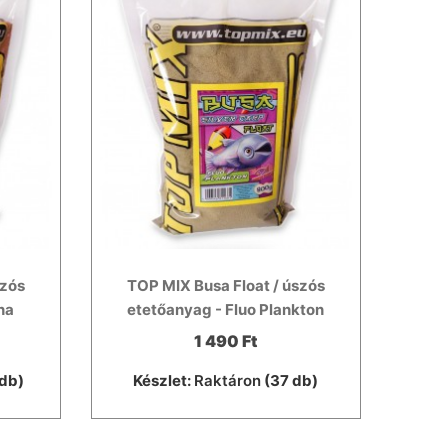
szós
TOP MIX Busa Float / úszós
na
etetőanyag - Fluo Plankton
1 490 Ft
db)
Készlet:
Raktáron
(37 db)