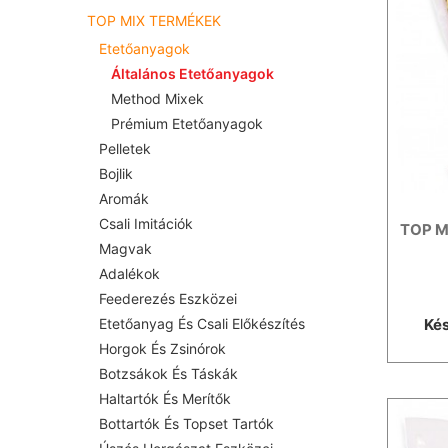
TOP MIX TERMÉKEK
Etetőanyagok
Általános Etetőanyagok
Method Mixek
Prémium Etetőanyagok
Pelletek
Bojlik
Aromák
Csali Imitációk
TOP M
Magvak
Adalékok
Feederezés Eszközei
Kés
Etetőanyag És Csali Előkészítés
Horgok És Zsinórok
Botzsákok És Táskák
Haltartók És Merítők
Bottartók És Topset Tartók