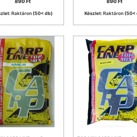
890 Ft
890 Ft
zlet:
Raktáron
(50< db)
Készlet:
Raktáron
(50< 