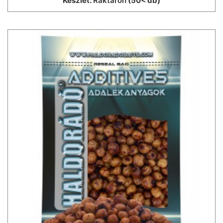
Készlet:
Raktáron
(50< db)