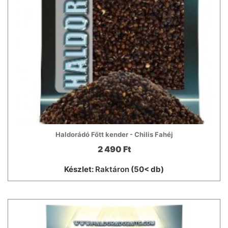
Haldorádó Főtt kender - Chilis Fahéj
2 490 Ft
Készlet:
Raktáron
(50< db)