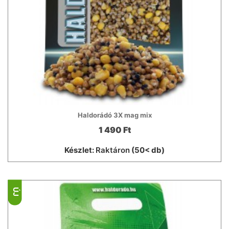
Haldorádó 3X mag mix
1 490 Ft
Készlet:
Raktáron
(50< db)
ÚJ