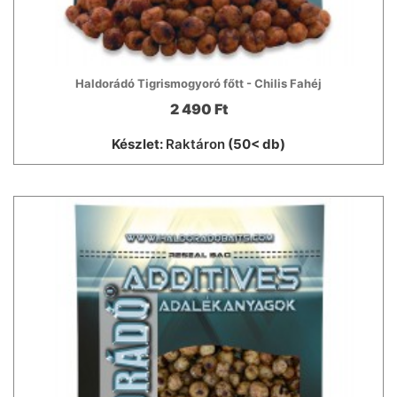
Haldorádó Tigrismogyoró főtt - Chilis Fahéj
2 490 Ft
Készlet:
Raktáron
(50< db)