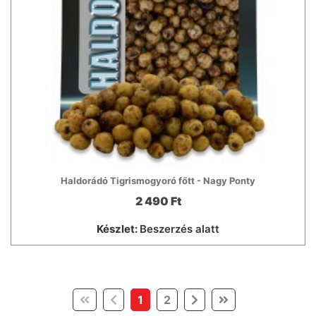
Haldorádó Tigrismogyoró főtt - Nagy Ponty
2 490 Ft
Készlet:
Beszerzés alatt
(current)
1
2