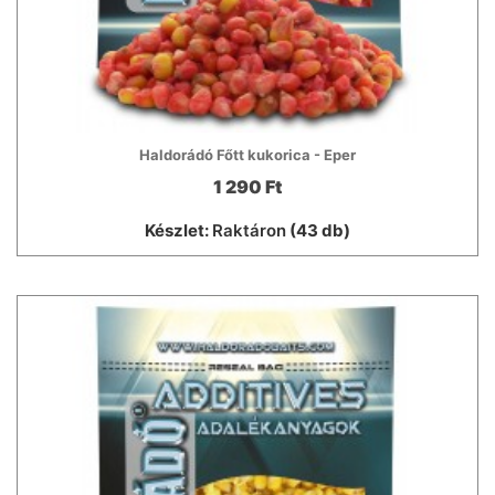
Haldorádó Főtt kukorica - Eper
1 290 Ft
Készlet:
Raktáron
(43 db)