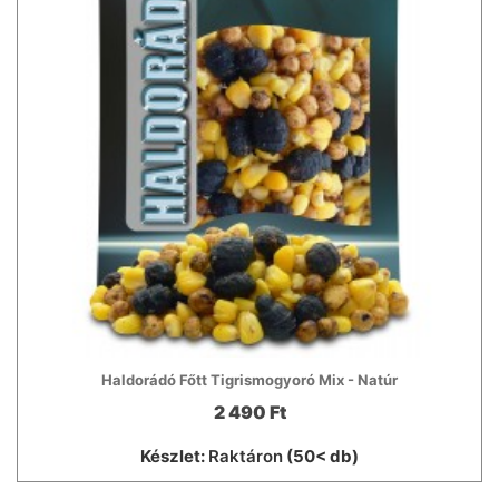
Haldorádó Főtt Tigrismogyoró Mix - Natúr
2 490 Ft
Készlet:
Raktáron
(50< db)