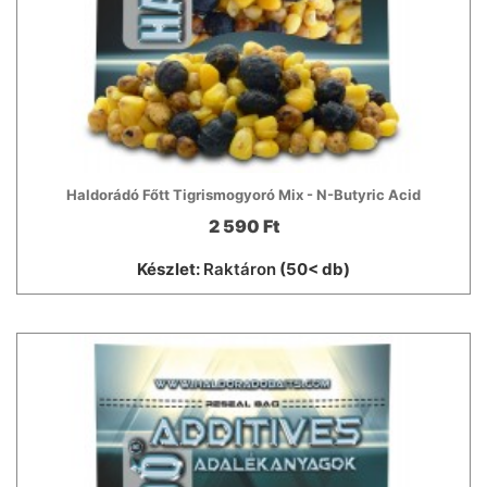
Haldorádó Főtt Tigrismogyoró Mix - N-Butyric Acid
2 590 Ft
Készlet:
Raktáron
(50< db)