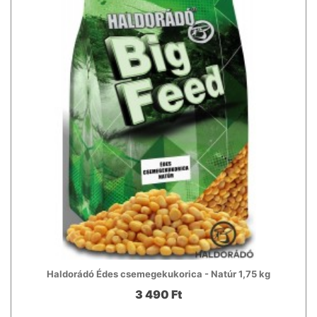
Haldorádó Édes csemegekukorica - Natúr 1,75 kg
3 490 Ft