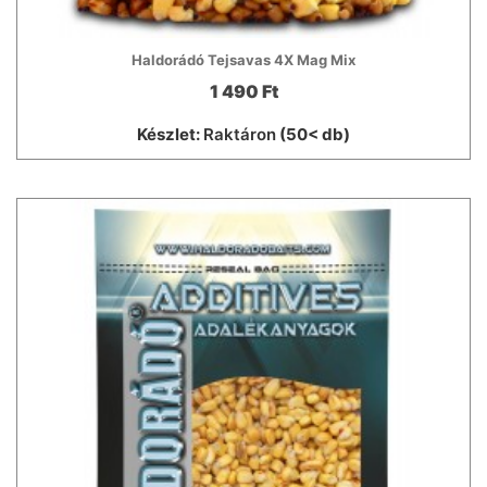
Haldorádó Tejsavas 4X Mag Mix
1 490 Ft
Készlet:
Raktáron
(50< db)