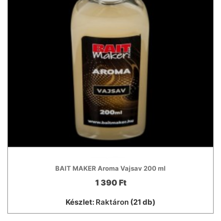
BAIT MAKER Aroma Vajsav 200 ml
1 390 Ft
Készlet:
Raktáron
(21 db)