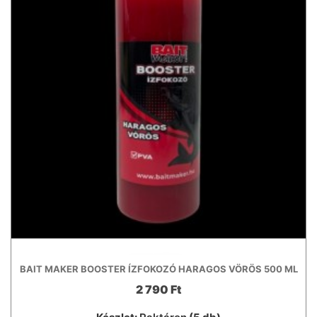
BAIT MAKER BOOSTER ÍZFOKOZÓ HARAGOS VÖRÖS 500 ML
2 790 Ft