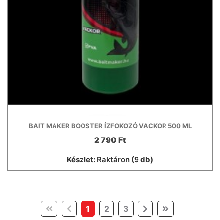
BAIT MAKER BOOSTER ÍZFOKOZÓ VACKOR 500 ML
2 790 Ft
Készlet:
Raktáron
(9 db)
(current)
1
2
3