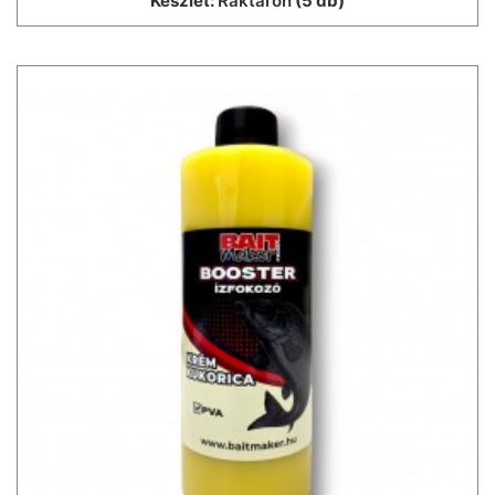
Készlet:
Raktáron
(5 db)