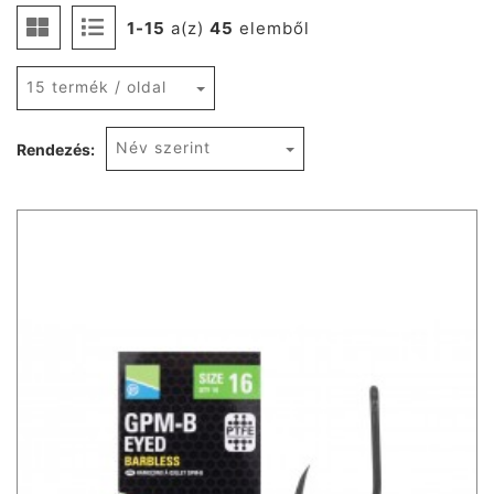
1-15
a(z)
45
elemből
15 termék / oldal
Név szerint
Rendezés: