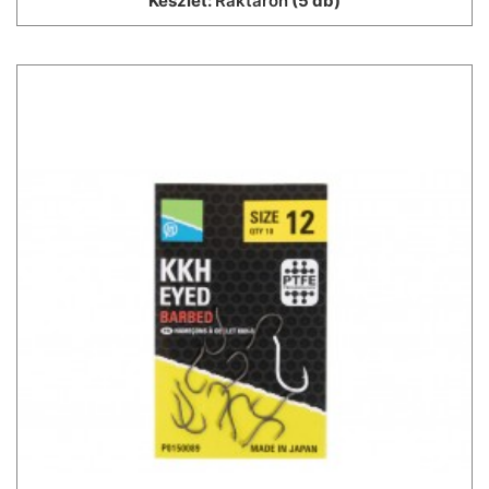
Készlet:
Raktáron
(5 db)