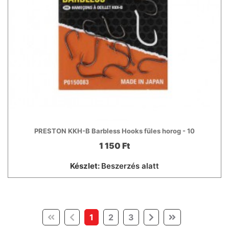
PRESTON KKH-B Barbless Hooks füles horog - 10
1 150 Ft
Készlet:
Beszerzés alatt
(current)
1
2
3