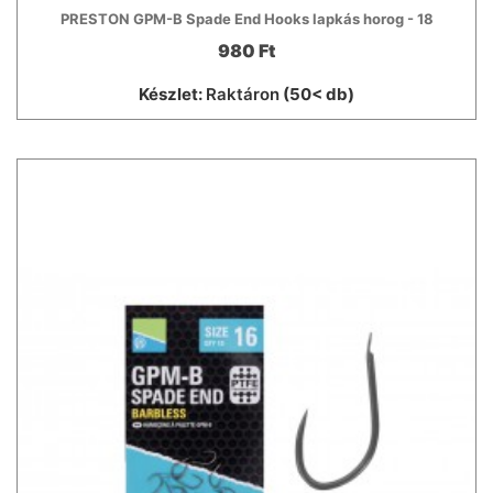
PRESTON GPM-B Spade End Hooks lapkás horog - 18
980 Ft
Készlet:
Raktáron
(50< db)