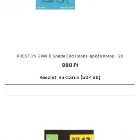
PRESTON GPM-B Spade End Hooks lapkás horog - 20
980 Ft
Készlet:
Raktáron
(50< db)