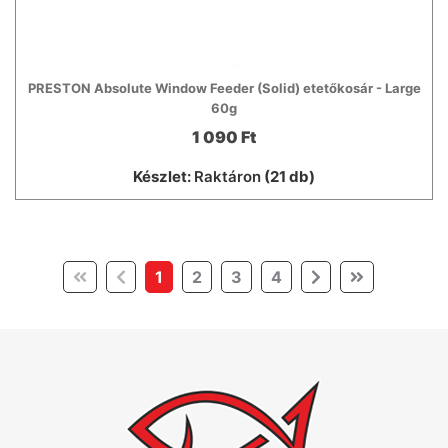
PRESTON Absolute Window Feeder (Solid) etetőkosár - Large
60g
1 090 Ft
Készlet:
Raktáron
(21 db)
(current)
1
2
3
4