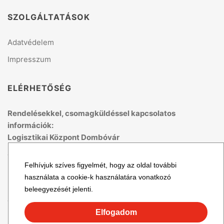
SZOLGÁLTATÁSOK
Adatvédelem
Impresszum
ELÉRHETŐSÉG
Rendelésekkel, csomagküldéssel kapcsolatos
információk:
Logisztikai Központ Dombóvár
Telefon: +36 70 679 41 53
Felhívjuk szíves figyelmét, hogy az oldal további
(H-P: 8:00 - 15:00)
használata a cookie-k használatára vonatkozó
Email: logisztika@topmix.hu
beleegyezését jelenti.
További cégadatok
Elfogadom