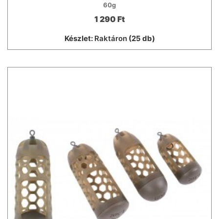
60g
1 290 Ft
Készlet:
Raktáron
(25 db)