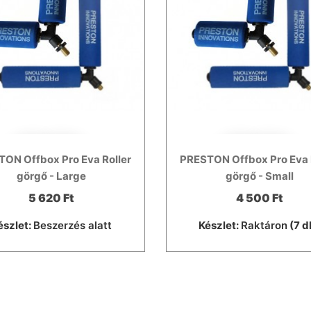
ON Offbox Pro Eva Roller
PRESTON Offbox Pro Eva 
görgő - Large
görgő - Small
5 620 Ft
4 500 Ft
észlet:
Beszerzés alatt
Készlet:
Raktáron
(7 d