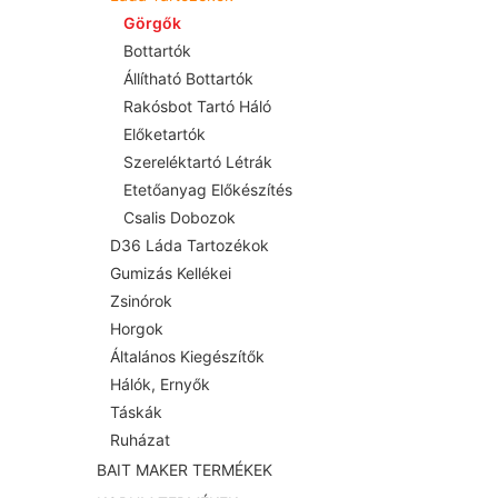
Görgők
Bottartók
Állítható Bottartók
Rakósbot Tartó Háló
Előketartók
Szereléktartó Létrák
Etetőanyag Előkészítés
Csalis Dobozok
D36 Láda Tartozékok
Gumizás Kellékei
Zsinórok
Horgok
Általános Kiegészítők
Hálók, Ernyők
Táskák
Ruházat
BAIT MAKER TERMÉKEK