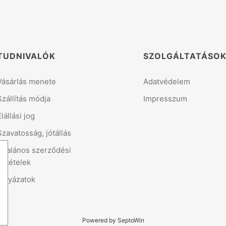
TUDNIVALÓK
SZOLGÁLTATÁSO
Vásárlás menete
Adatvédelem
Szállítás módja
Impresszum
Elállási jog
Szavatosság, jótállás
Általános szerződési
feltételek
Pályázatok
Powered by SeptoWin