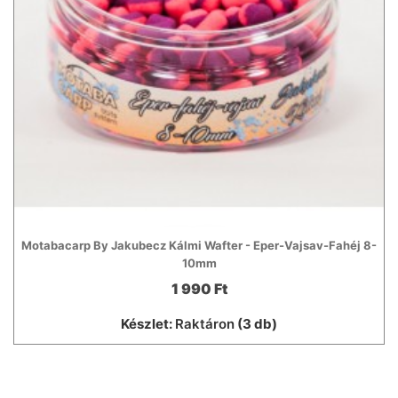
Motabacarp By Jakubecz Kálmi Wafter - Eper-Vajsav-Fahéj 8-
10mm
1 990 Ft
Készlet:
Raktáron
(3 db)