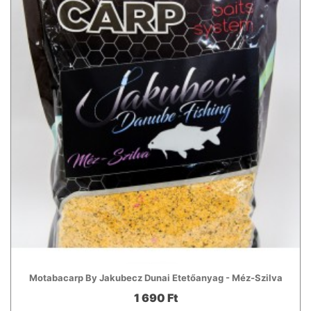
Motabacarp By Jakubecz Dunai Etetőanyag - Méz-Szilva
1 690 Ft