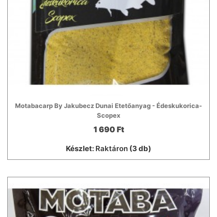
Motabacarp By Jakubecz Dunai Etetőanyag - Édeskukorica-
Scopex
1 690 Ft
Készlet:
Raktáron
(3 db)