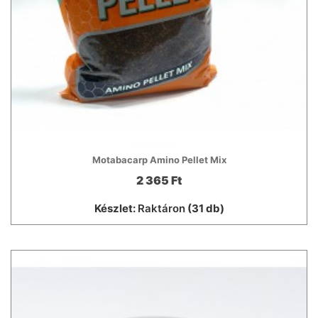
Motabacarp Amino Pellet Mix
2 365 Ft
Készlet:
Raktáron
(31 db)