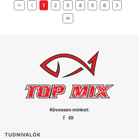
(current)
1
2
3
4
5
6
Kövessen minket:
TUDNIVALÓK