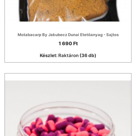
Motabacarp By Jakubecz Dunai Etetőanyag - Sajtos
1 690 Ft
Készlet:
Raktáron
(36 db)