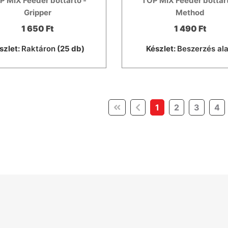
P MIX Feeder bottartó -
TOP MIX Feeder bottart
Gripper
Method
1 650 Ft
1 490 Ft
szlet:
Raktáron
(25 db)
Készlet:
Beszerzés ala
(current)
1
2
3
4