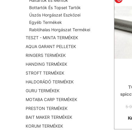
Haltartók És Merítők
Bottartók És Topset Tartók
Úszós Horgászat Eszközei
Egyéb Termékek
Rablóhalas Horgászat Termékei
TESZT - MINTA TERMÉKEK
AQUA GARANT PELLETEK
RINGERS TERMÉKEK
HANDING TERMÉKEK
STROFT TERMÉKEK
HALDORÁDÓ TERMÉKEK
T
GURU TERMÉKEK
spicc
MOTABA CARP TERMÉKEK
5 9
PRESTON TERMÉKEK
BAIT MAKER TERMÉKEK
K
KORUM TERMÉKEK