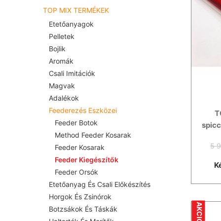
TOP MIX TERMÉKEK
Etetőanyagok
Pelletek
Bojlik
Aromák
Csali Imitációk
Magvak
Adalékok
Feederezés Eszközei
T
Feeder Botok
spicc
Method Feeder Kosarak
5 9
Feeder Kosarak
Feeder Kiegészítők
K
Feeder Orsók
Etetőanyag És Csali Előkészítés
Horgok És Zsinórok
AKCIÓ
Botzsákok És Táskák