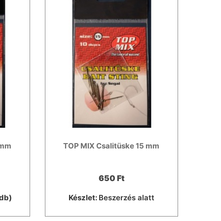
 mm
TOP MIX Csalitüske 15 mm
650 Ft
db)
Készlet:
Beszerzés alatt