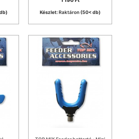
1 190 Ft
db)
Készlet:
Raktáron
(50< db)