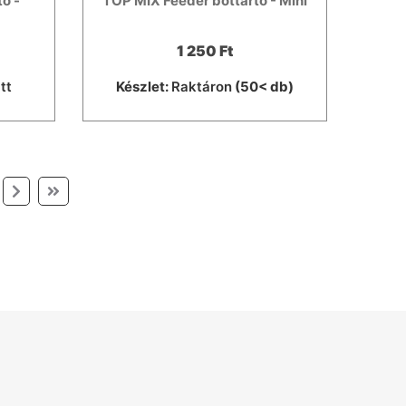
ó -
TOP MIX Feeder bottartó - Mini
1 250 Ft
tt
Készlet:
Raktáron
(50< db)