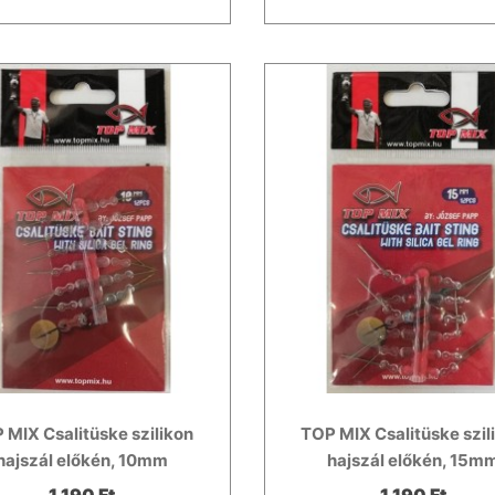
 MIX Csalitüske szilikon
TOP MIX Csalitüske szil
hajszál előkén, 10mm
hajszál előkén, 15m