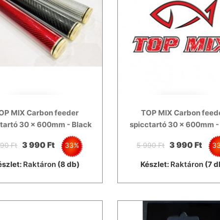
OP MIX Carbon feeder
TOP MIX Carbon feed
tartó 30 x 600mm - Black
spicctartó 30 x 600mm -
3 990 Ft
3 990 Ft
90 Ft
33%
5 990 Ft
3
észlet:
Raktáron
(8 db)
Készlet:
Raktáron
(7 d