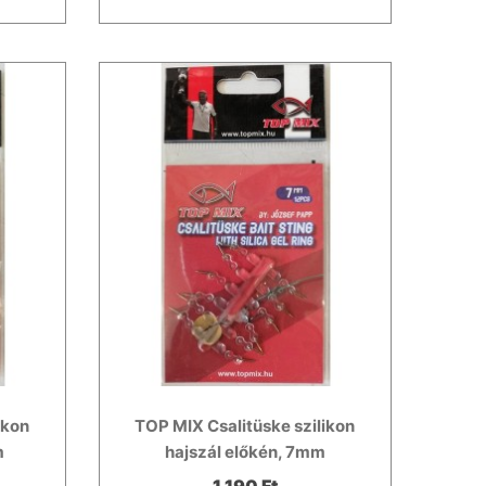
ikon
TOP MIX Csalitüske szilikon
m
hajszál előkén, 7mm