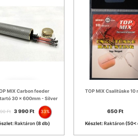
OP MIX Carbon feeder
TOP MIX Csalitüske 10
tartó 30 x 600mm - Silver
3 990 Ft
650 Ft
90 Ft
33%
észlet:
Raktáron
(8 db)
Készlet:
Raktáron
(50< 