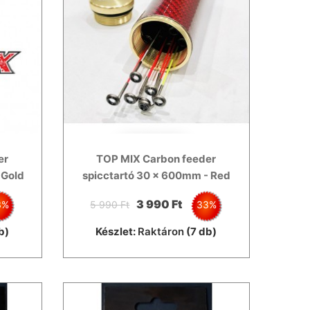
er
TOP MIX Carbon feeder
 Gold
spicctartó 30 x 600mm - Red
3 990 Ft
3%
5 990 Ft
33%
b)
Készlet:
Raktáron
(7 db)