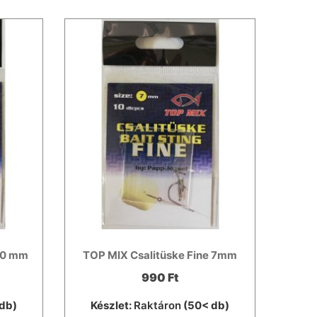
 10 mm
TOP MIX Csalitüske Fine 7mm
990 Ft
db)
Készlet:
Raktáron
(50< db)