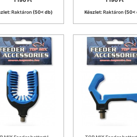
1 190 Ft
1 190 Ft
zlet:
Raktáron
(50< db)
Készlet:
Raktáron
(50< 