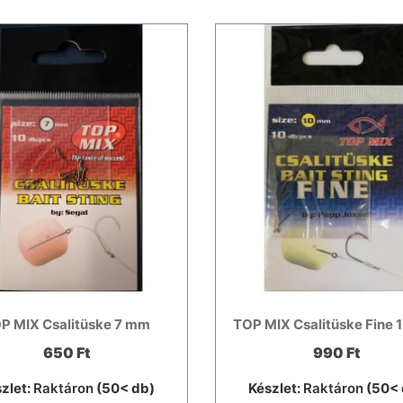
P MIX Csalitüske 7 mm
TOP MIX Csalitüske Fine
650 Ft
990 Ft
zlet:
Raktáron
(50< db)
Készlet:
Raktáron
(50< 