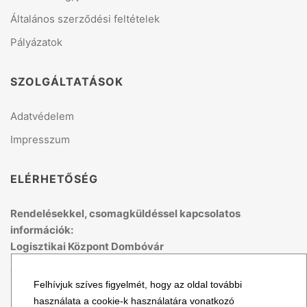
Általános szerződési feltételek
Pályázatok
SZOLGÁLTATÁSOK
Adatvédelem
Impresszum
ELÉRHETŐSÉG
Rendelésekkel, csomagküldéssel kapcsolatos
információk:
Logisztikai Központ Dombóvár
Telefon: +36 70 679 41 53
Felhívjuk szíves figyelmét, hogy az oldal további
(H-P: 8:00 - 15:00)
használata a cookie-k használatára vonatkozó