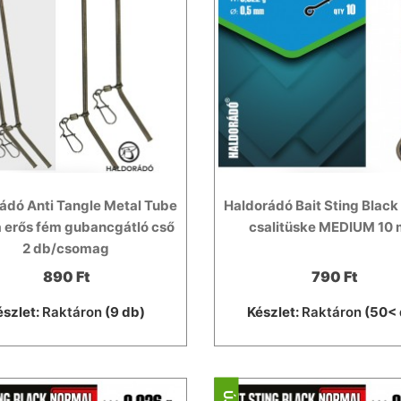
ádó Anti Tangle Metal Tube
Haldorádó Bait Sting Black
a erős fém gubancgátló cső
csalitüske MEDIUM 10
2 db/csomag
890 Ft
790 Ft
észlet:
Raktáron
(9 db)
Készlet:
Raktáron
(50< 
ÚJ