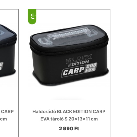
ÚJ
N CARP
Haldorádó BLACK EDITION CARP
 cm
EVA tároló S 20x13x11 cm
2 990 Ft