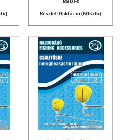
890 Ft
db)
Készlet:
Raktáron
(50< db)