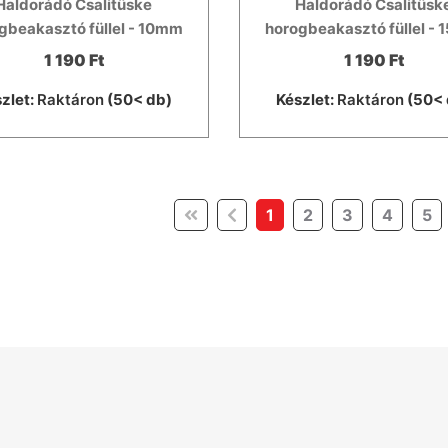
Haldorádó Csalitüske
Haldorádó Csalitüsk
gbeakasztó füllel - 10mm
horogbeakasztó füllel -
1 190 Ft
1 190 Ft
zlet:
Raktáron
(50< db)
Készlet:
Raktáron
(50< 
(current)
1
2
3
4
5