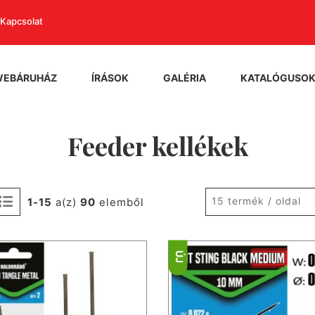
Kapcsolat
WEBÁRUHÁZ
ÍRÁSOK
GALÉRIA
KATALÓGUSO
Feeder kellékek
15 termék / oldal
1-15
a(z)
90
elemből
ÚJ