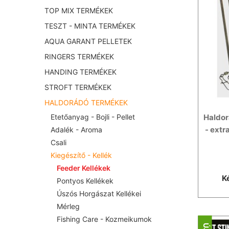
TOP MIX TERMÉKEK
TESZT - MINTA TERMÉKEK
AQUA GARANT PELLETEK
RINGERS TERMÉKEK
HANDING TERMÉKEK
STROFT TERMÉKEK
HALDORÁDÓ TERMÉKEK
Haldor
Etetőanyag - Bojli - Pellet
- extr
Adalék - Aroma
Csali
Kiegészítő - Kellék
Feeder Kellékek
K
Pontyos Kellékek
Úszós Horgászat Kellékei
Mérleg
Fishing Care - Kozmeikumok
ÚJ