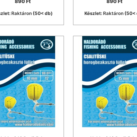
890 Ft
890 Ft
zlet:
Raktáron
(50< db)
Készlet:
Raktáron
(50< 