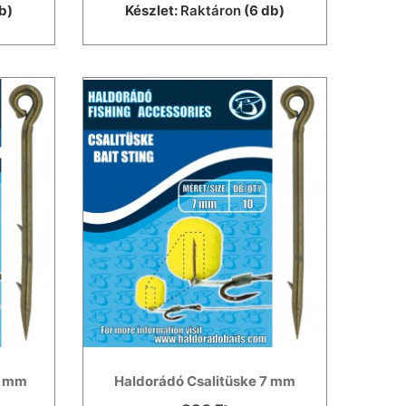
b)
Készlet:
Raktáron
(6 db)
5 mm
Haldorádó Csalitüske 7 mm