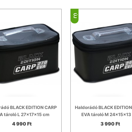
ÚJ
rádó BLACK EDITION CARP
Haldorádó BLACK EDITIO
A tároló L 27x17x15 cm
EVA tároló M 24x15x13
4 990 Ft
3 990 Ft