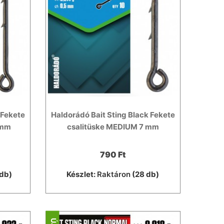
 Fekete
Haldorádó Bait Sting Black Fekete
 mm
csalitüske MEDIUM 7 mm
790 Ft
db)
Készlet:
Raktáron
(28 db)
ÚJ