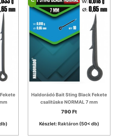
 Fekete
Haldorádó Bait Sting Black Fekete
 mm
csalitüske NORMAL 7 mm
790 Ft
db)
Készlet:
Raktáron
(50< db)