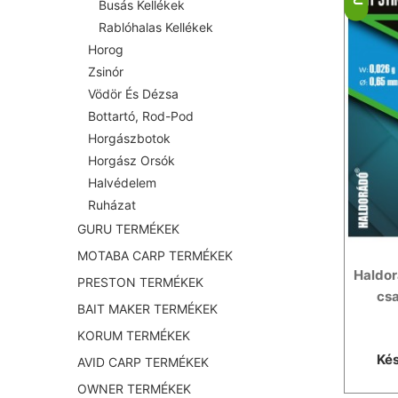
Busás Kellékek
Rablóhalas Kellékek
Horog
Zsinór
Vödör És Dézsa
Bottartó, Rod-Pod
Horgászbotok
Horgász Orsók
Halvédelem
Ruházat
GURU TERMÉKEK
MOTABA CARP TERMÉKEK
Haldor
PRESTON TERMÉKEK
cs
BAIT MAKER TERMÉKEK
KORUM TERMÉKEK
Kés
AVID CARP TERMÉKEK
OWNER TERMÉKEK