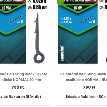
ádó Bait Sting Black Fekete
Haldorádó Bait Sting Black
alitüske NORMAL 10 mm
csalitüske NORMAL 15
790 Ft
790 Ft
zlet:
Raktáron
(50< db)
Készlet:
Raktáron
(50< 