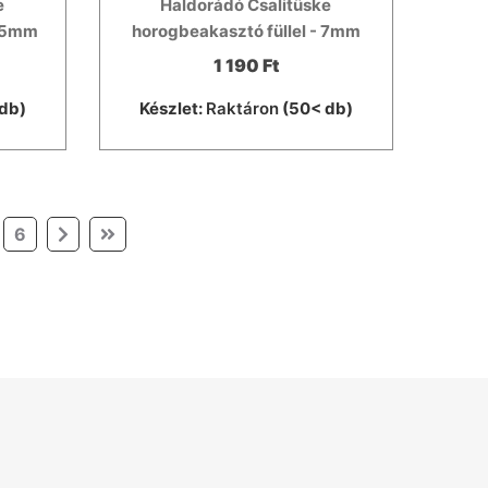
e
Haldorádó Csalitüske
 15mm
horogbeakasztó füllel - 7mm
1 190 Ft
db)
Készlet:
Raktáron
(50< db)
6