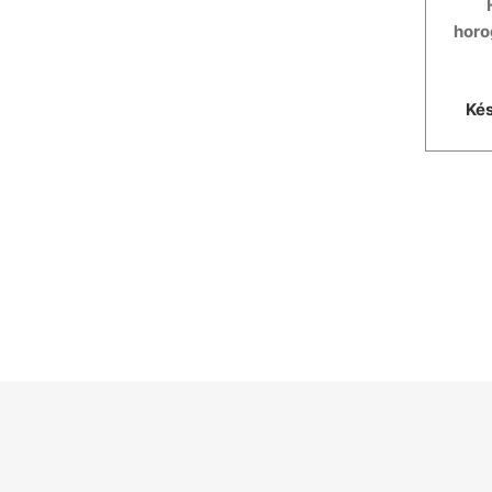
horo
Kés