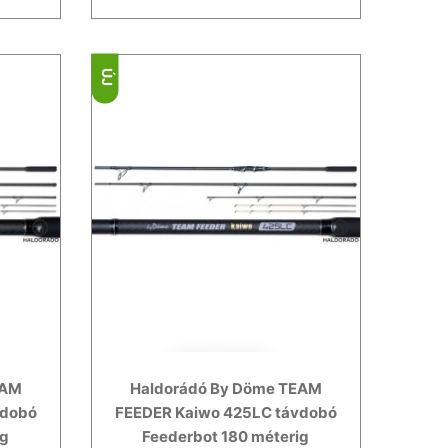
ÚJ
EAM
Haldorádó By Döme TEAM
vdobó
FEEDER Kaiwo 425LC távdobó
ig
Feederbot 180 méterig