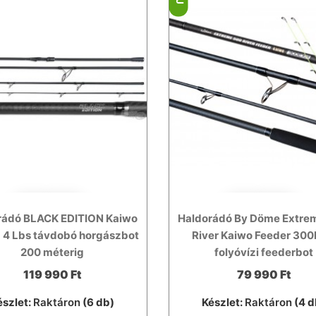
rádó BLACK EDITION Kaiwo
Haldorádó By Döme Extre
 4 Lbs távdobó horgászbot
River Kaiwo Feeder 30
200 méterig
folyóvízi feederbot
119 990 Ft
79 990 Ft
észlet:
Raktáron
(6 db)
Készlet:
Raktáron
(4 d