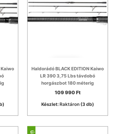
 Kaiwo
Haldorádó BLACK EDITION Kaiwo
bó
LR 390 3,75 Lbs távdobó
ig
horgászbot 180 méterig
109 990 Ft
b)
Készlet:
Raktáron
(3 db)
ÚJ