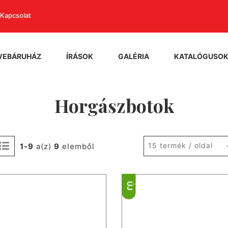
Kapcsolat
WEBÁRUHÁZ
ÍRÁSOK
GALÉRIA
KATALÓGUSO
Horgászbotok
15 termék / oldal
1-9
a(z)
9
elemből
ÚJ