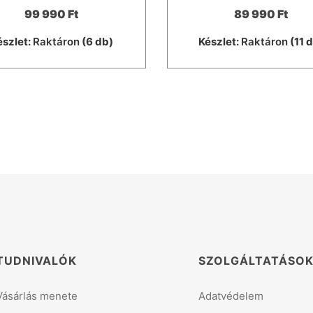
99 990 Ft
89 990 Ft
észlet:
Raktáron
(6 db)
Készlet:
Raktáron
(11 
TUDNIVALÓK
SZOLGÁLTATÁSO
Vásárlás menete
Adatvédelem