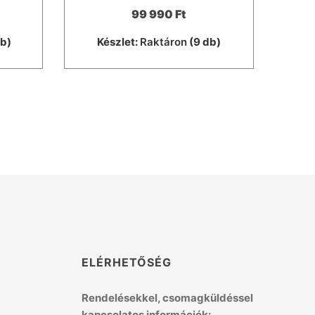
99 990 Ft
db)
Készlet:
Raktáron
(9 db)
K
ELÉRHETŐSÉG
Rendelésekkel, csomagküldéssel
kapcsolatos információk: