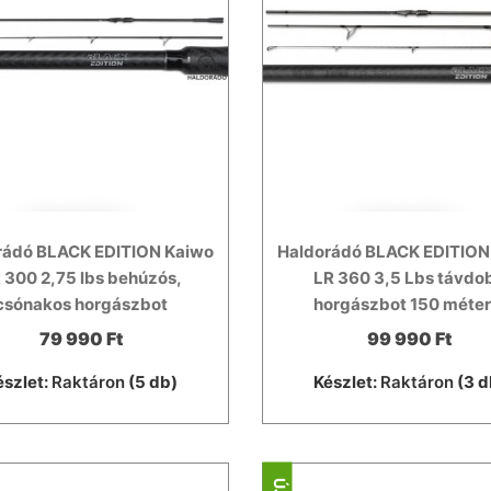
rádó BLACK EDITION Kaiwo
Haldorádó BLACK EDITION
 300 2,75 lbs behúzós,
LR 360 3,5 Lbs távdo
csónakos horgászbot
horgászbot 150 méter
79 990 Ft
99 990 Ft
észlet:
Raktáron
(5 db)
Készlet:
Raktáron
(3 d
ÚJ