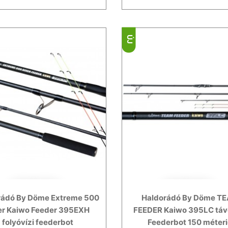
ÚJ
rádó By Döme Extreme 500
Haldorádó By Döme T
er Kaiwo Feeder 395EXH
FEEDER Kaiwo 395LC tá
folyóvízi feederbot
Feederbot 150 méter