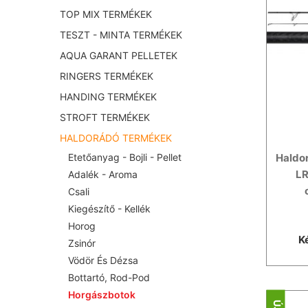
TOP MIX TERMÉKEK
TESZT - MINTA TERMÉKEK
AQUA GARANT PELLETEK
RINGERS TERMÉKEK
HANDING TERMÉKEK
STROFT TERMÉKEK
HALDORÁDÓ TERMÉKEK
Haldo
Etetőanyag - Bojli - Pellet
LR
Adalék - Aroma
Csali
Kiegészítő - Kellék
Horog
K
Zsinór
Vödör És Dézsa
Bottartó, Rod-Pod
Horgászbotok
ÚJ