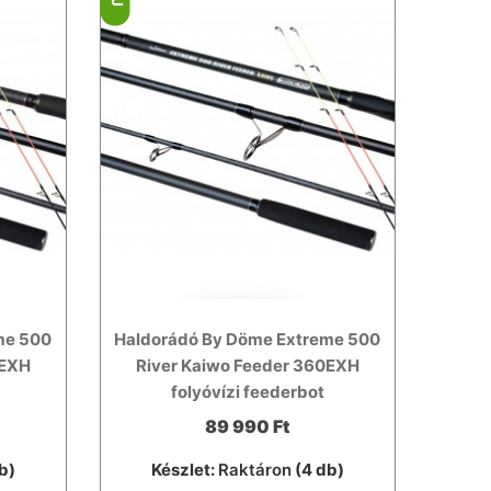
me 500
Haldorádó By Döme Extreme 500
0EXH
River Kaiwo Feeder 360EXH
folyóvízi feederbot
89 990 Ft
b)
Készlet:
Raktáron
(4 db)