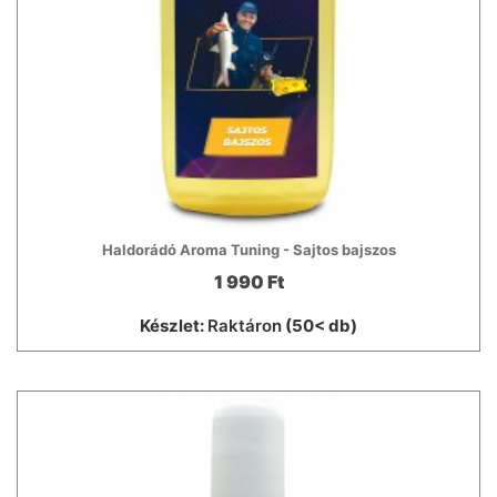
Haldorádó Aroma Tuning - Sajtos bajszos
1 990 Ft
Készlet:
Raktáron
(50< db)