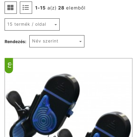
1-15
a(z)
28
elemből
15 termék / oldal
Név szerint
Rendezés:
ÚJ