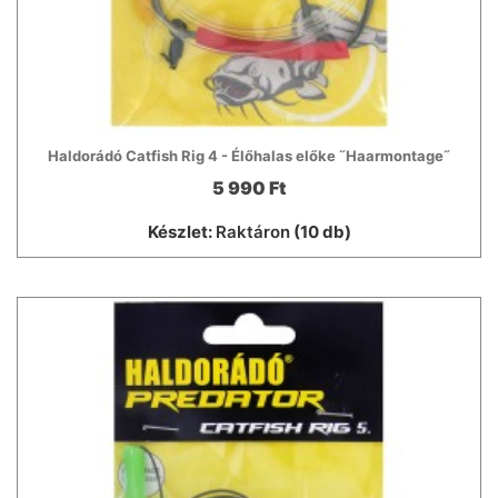
Haldorádó Catfish Rig 4 - Élőhalas előke ˝Haarmontage˝
5 990 Ft
Készlet:
Raktáron
(10 db)