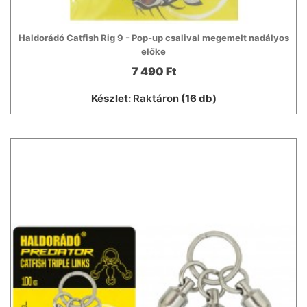
Haldorádó Catfish Rig 9 - Pop-up csalival megemelt nadályos
előke
7 490 Ft
Készlet:
Raktáron
(16 db)