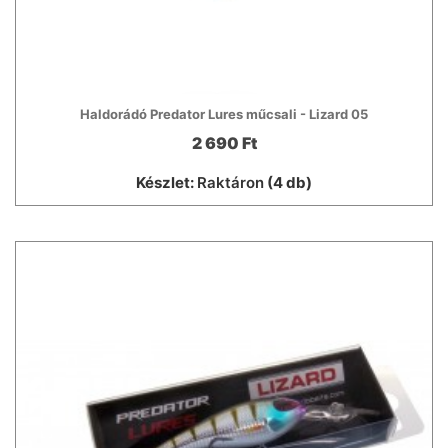
Haldorádó Predator Lures műcsali - Lizard 05
2 690 Ft
Készlet:
Raktáron
(4 db)