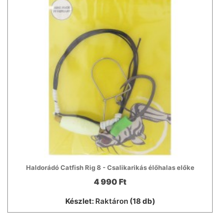
Haldorádó Catfish Rig 8 - Csalikarikás élőhalas előke
4 990 Ft
Készlet:
Raktáron
(18 db)