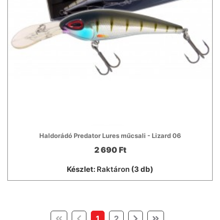
Haldorádó Predator Lures műcsali - Lizard 06
2 690 Ft
Készlet:
Raktáron
(3 db)
(current)
1
2