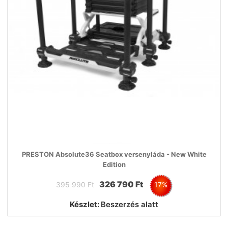
PRESTON Absolute36 Seatbox versenyláda - New White
Edition
326 790 Ft
395 990 Ft
17%
Készlet:
Beszerzés alatt