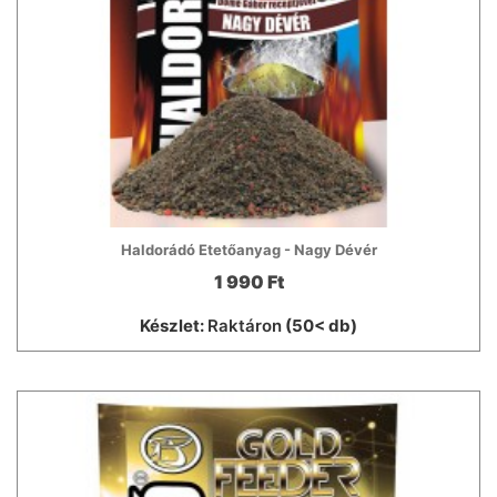
Haldorádó Etetőanyag - Nagy Dévér
1 990 Ft
Készlet:
Raktáron
(50< db)