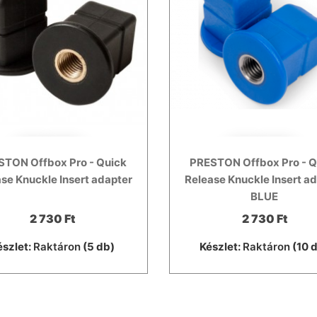
STON Offbox Pro - Quick
PRESTON Offbox Pro - Q
se Knuckle Insert adapter
Release Knuckle Insert a
BLUE
2 730 Ft
2 730 Ft
észlet:
Raktáron
(5 db)
Készlet:
Raktáron
(10 