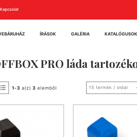
Kapcsolat
WEBÁRUHÁZ
ÍRÁSOK
GALÉRIA
KATALÓGUSO
FFBOX PRO láda tartozék
15 termék / oldal
1-3
a(z)
3
elemből