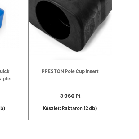
uick
PRESTON Pole Cup Insert
dapter
3 960 Ft
db)
Készlet:
Raktáron
(2 db)