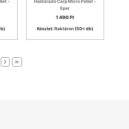
let -
Haldorádó Carp Micro Pellet -
Eper
1 490 Ft
db)
Készlet:
Raktáron
(50< db)