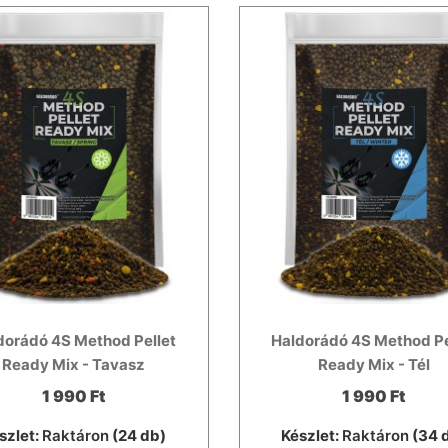
dorádó 4S Method Pellet
Haldorádó 4S Method Pe
Ready Mix - Tavasz
Ready Mix - Tél
1 990 Ft
1 990 Ft
szlet:
Raktáron
(24 db)
Készlet:
Raktáron
(34 