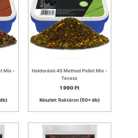
t Mix -
Haldorádó 4S Method Pellet Mix -
Tavasz
1 990 Ft
db)
Készlet:
Raktáron
(50< db)