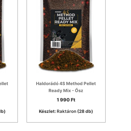
llet
Haldorádó 4S Method Pellet
Ready Mix - Ősz
1 990 Ft
db)
Készlet:
Raktáron
(28 db)