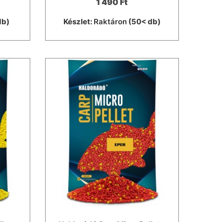
1 490 Ft
db)
Készlet:
Raktáron
(50< db)