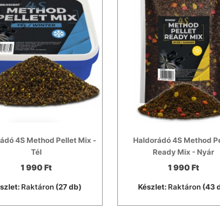
ádó 4S Method Pellet Mix -
Haldorádó 4S Method Pe
Tél
Ready Mix - Nyár
1 990 Ft
1 990 Ft
szlet:
Raktáron
(27 db)
Készlet:
Raktáron
(43 