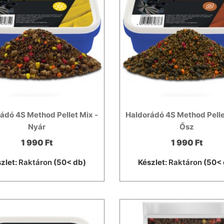
ádó 4S Method Pellet Mix -
Haldorádó 4S Method Pelle
Nyár
Ősz
1 990 Ft
1 990 Ft
zlet:
Raktáron
(50< db)
Készlet:
Raktáron
(50< 