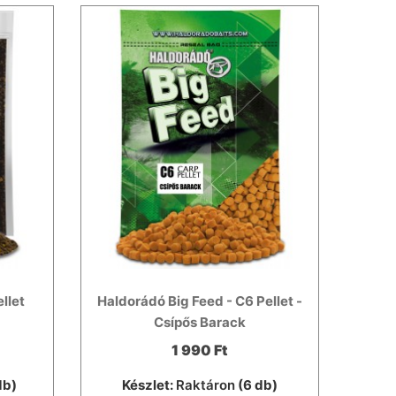
llet
Haldorádó Big Feed - C6 Pellet -
Csípős Barack
1 990 Ft
db)
Készlet:
Raktáron
(6 db)