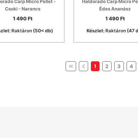
orádó Carp Micro Pellet -
Haldorádó Carp Micro Pel
Csoki - Narancs
Édes Ananász
1 490 Ft
1 490 Ft
zlet:
Raktáron
(50< db)
Készlet:
Raktáron
(47 
(current)
1
2
3
4