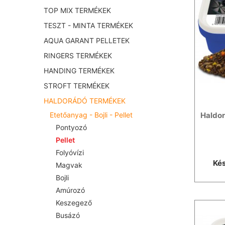
TOP MIX TERMÉKEK
TESZT - MINTA TERMÉKEK
AQUA GARANT PELLETEK
RINGERS TERMÉKEK
HANDING TERMÉKEK
STROFT TERMÉKEK
HALDORÁDÓ TERMÉKEK
Haldor
Etetőanyag - Bojli - Pellet
Pontyozó
Pellet
Folyóvízi
Kés
Magvak
Bojli
Amúrozó
Keszegező
Busázó