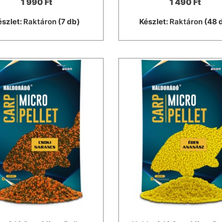
1 990 Ft
1 490 Ft
észlet:
Raktáron
(7 db)
Készlet:
Raktáron
(48 