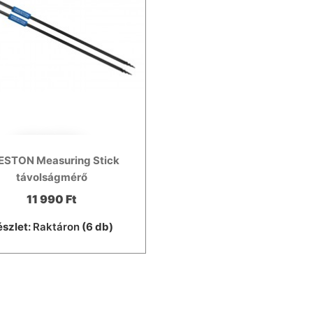
ESTON Measuring Stick
távolságmérő
11 990 Ft
észlet:
Raktáron
(6 db)