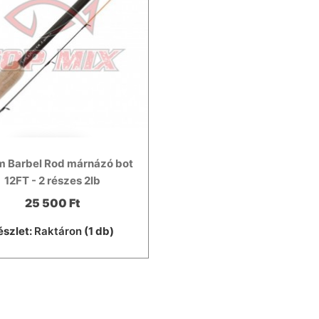
m Barbel Rod márnázó bot
12FT - 2 részes 2lb
25 500 Ft
észlet:
Raktáron
(1 db)