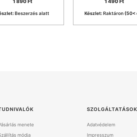
1 890 Ft
1 490 Ft
észlet:
Beszerzés alatt
Készlet:
Raktáron
(50< 
TUDNIVALÓK
SZOLGÁLTATÁSO
Vásárlás menete
Adatvédelem
Szállítás módja
Impresszum