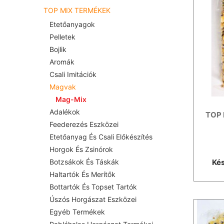
TOP MIX TERMÉKEK
Etetőanyagok
Pelletek
Bojlik
Aromák
Csali Imitációk
Magvak
Mag-Mix
Adalékok
TOP 
Feederezés Eszközei
Etetőanyag És Csali Előkészítés
Horgok És Zsinórok
Kés
Botzsákok És Táskák
Haltartók És Merítők
Bottartók És Topset Tartók
Úszós Horgászat Eszközei
Egyéb Termékek