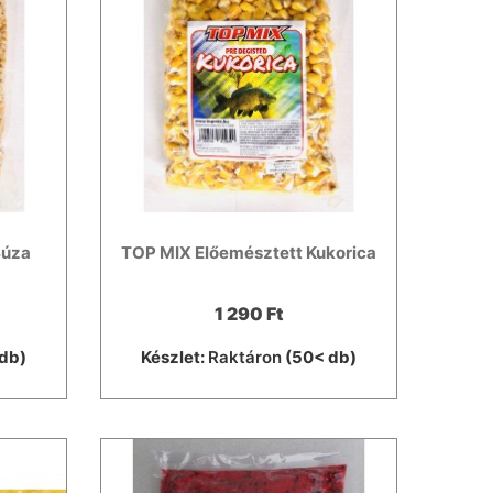
Búza
TOP MIX Előemésztett Kukorica
1 290 Ft
db)
Készlet:
Raktáron
(50< db)