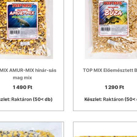
MIX AMUR-MIX hínár-sás
TOP MIX Előemésztett 
mag mix
1 490 Ft
1 290 Ft
zlet:
Raktáron
(50< db)
Készlet:
Raktáron
(50< 