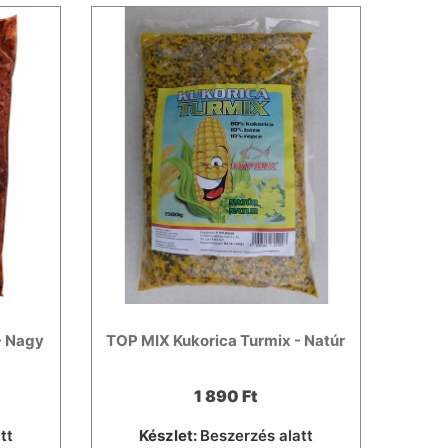
- Nagy
TOP MIX Kukorica Turmix - Natúr
1 890 Ft
tt
Készlet:
Beszerzés alatt