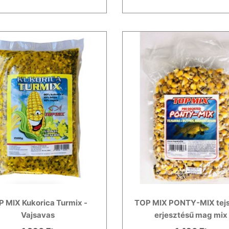
 MIX Kukorica Turmix -
TOP MIX PONTY-MIX tej
Vajsavas
erjesztésű mag mix