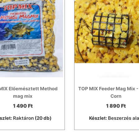
MIX Előemésztett Method
TOP MIX Feeder Mag Mix -
mag mix
Corn
1 490 Ft
1 890 Ft
szlet:
Raktáron
(20 db)
Készlet:
Beszerzés ala