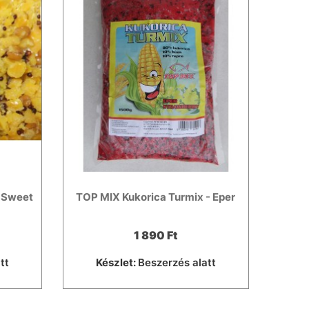
 Sweet
TOP MIX Kukorica Turmix - Eper
1 890 Ft
tt
Készlet:
Beszerzés alatt