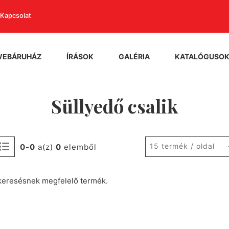
Kapcsolat
WEBÁRUHÁZ
ÍRÁSOK
GALÉRIA
KATALÓGUSO
Süllyedő csalik
15 termék / oldal
0-0
a(z)
0
elemből
keresésnek megfelelő termék.