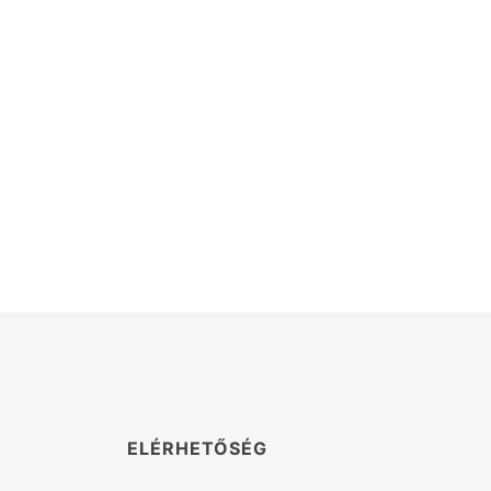
K
ELÉRHETŐSÉG