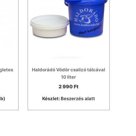
gletes
Haldorádó Vödör csalizó tálcával
10 liter
2 990 Ft
db)
Készlet:
Beszerzés alatt