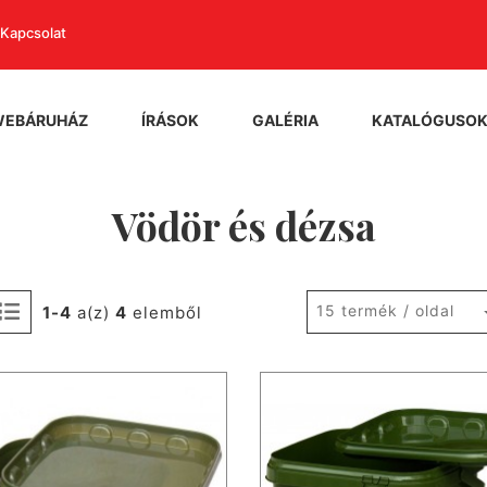
Kapcsolat
WEBÁRUHÁZ
ÍRÁSOK
GALÉRIA
KATALÓGUSO
Vödör és dézsa
15 termék / oldal
1-4
a(z)
4
elemből