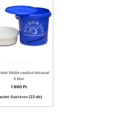
ádó Vödör csalizó tálcával
5 liter
1 990 Ft
szlet:
Raktáron
(23 db)