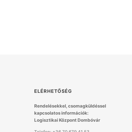
K
ELÉRHETŐSÉG
Rendelésekkel, csomagküldéssel
kapcsolatos információk:
Logisztikai Központ Dombóvár
Telefon: +36 70 679 41 53