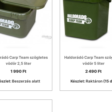
rádó Carp Team szögletes
Haldorádó Carp Team szö
vödör 2,5 liter
vödör 5 liter
1 990 Ft
2 490 Ft
észlet:
Beszerzés alatt
Készlet:
Raktáron
(15 